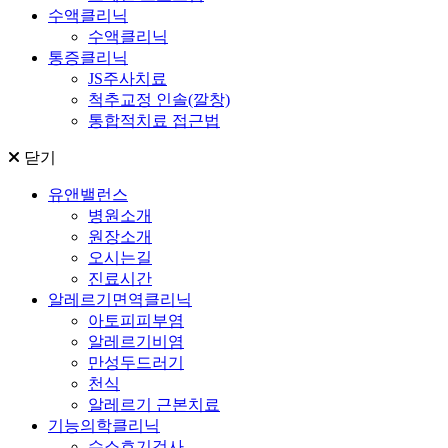
수액클리닉
수액클리닉
통증클리닉
JS주사치료
척추교정 인솔(깔창)
통합적치료 접근법
닫기
유앤밸런스
병원소개
원장소개
오시는길
진료시간
알레르기면역클리닉
아토피피부염
알레르기비염
만성두드러기
천식
알레르기 근본치료
기능의학클리닉
수소호기검사