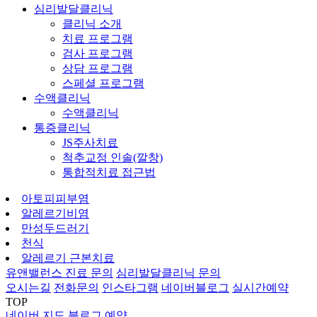
심리발달클리닉
클리닉 소개
치료 프로그램
검사 프로그램
상담 프로그램
스페셜 프로그램
수액클리닉
수액클리닉
통증클리닉
JS주사치료
척추교정 인솔(깔창)
통합적치료 접근법
아토피피부염
알레르기비염
만성두드러기
천식
알레르기 근본치료
유앤밸런스 진료 문의
심리발달클리닉 문의
오시는길
전화문의
인스타그램
네이버블로그
실시간예약
TOP
네이버 지도
블로그
예약