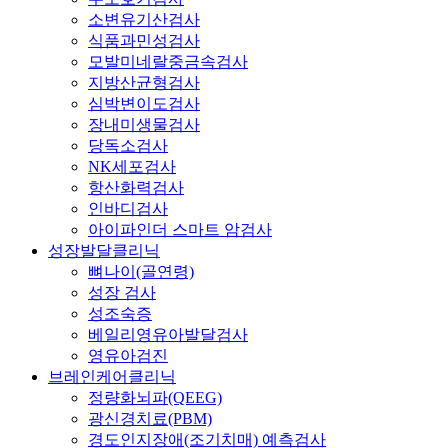
소변유기산검사
식품과민성검사
모발미네랄중금속검사
지방산균형검사
심박변이도검사
장내미생물검사
당독소검사
NK세포검사
항산화력검사
인바디검사
아이파인더 스마트 암검사
성장발달클리닉
뼈나이(골연령)
성장 검사
성조숙증
베일리영유아발달검사
영유아검진
브레인케어클리닉
정량화뇌파(QEEG)
광신경치료(PBM)
경도인지장애(조기치매) 예측검사