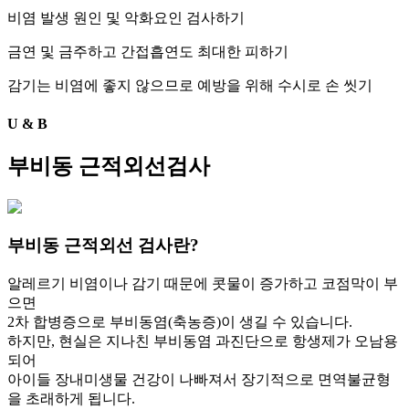
비염 발생 원인 및 악화요인 검사하기
금연 및 금주하고 간접흡연도 최대한 피하기
감기는 비염에 좋지 않으므로 예방을 위해 수시로 손 씻기
U
&
B
부비동 근적외선검사
부비동 근적외선 검사란?
알레르기 비염이나 감기 때문에 콧물이 증가하고 코점막이 부
으면
2차 합병증으로 부비동염(축농증)이 생길 수 있습니다.
하지만, 현실은 지나친 부비동염 과진단으로 항생제가 오남용
되어
아이들 장내미생물 건강이 나빠져서 장기적으로 면역불균형
을 초래하게 됩니다.