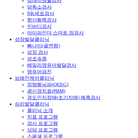
장내미생물검사
당독소검사
NK세포검사
항산화력검사
인바디검사
아이파인더 스마트 암검사
성장발달클리닉
뼈나이(골연령)
성장 검사
성조숙증
베일리영유아발달검사
영유아검진
브레인케어클리닉
정량화뇌파(QEEG)
광신경치료(PBM)
경도인지장애(조기치매) 예측검사
심리발달클리닉
클리닉 소개
치료 프로그램
검사 프로그램
상담 프로그램
스페셜 프로그램