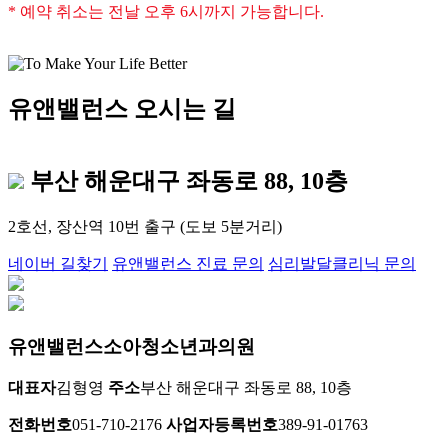
* 예약 취소는 전날 오후 6시까지 가능합니다.
유앤
밸런스
오시는 길
50m
부산 해운대구 좌동로 88,
10층
2호선, 장산역 10번 출구 (도보 5분거리)
네이버 길찾기
유앤밸런스 진료 문의
심리발달클리닉 문의
유앤밸런스소아청소년과의원
대표자
김형영
주소
부산 해운대구 좌동로 88, 10층
전화번호
051-710-2176
사업자등록번호
389-91-01763