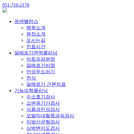
051-710-2176
유앤밸런스
병원소개
원장소개
오시는길
진료시간
알레르기면역클리닉
아토피피부염
알레르기비염
만성두드러기
천식
알레르기 근본치료
기능의학클리닉
수소호기검사
소변유기산검사
식품과민성검사
모발미네랄중금속검사
지방산균형검사
심박변이도검사